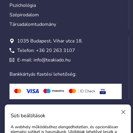
Pszichológia
Szépirodalom
Társadalomtudomány
1035 Budapest, Vihar utca 18.
Telefon:
+36 20 263 3107
E-mail:
info@teakiado.hu
Bankkártyás fizetési lehetőség:
Általános szerződési feltételek
Süti beállítások
Adatvédelmi tájékoztató
A webhely működéséhez elengedhetetlen, és opcionálisan
Hozzászólási szabályzat
elemzési sütiket is használunk. Utóbbiak lehetővé teszik a