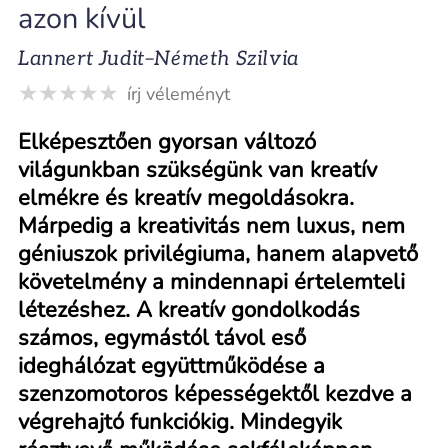
azon kívül
Lannert Judit–Németh Szilvia
írj véleményt
Elképesztően gyorsan változó
világunkban szükségünk van kreatív
elmékre és kreatív megoldásokra.
Márpedig a kreativitás nem luxus, nem
géniuszok privilégiuma, hanem alapvető
követelmény a mindennapi értelemteli
létezéshez. A kreatív gondolkodás
számos, egymástól távol eső
ideghálózat együttműködése a
szenzomotoros képességektől kezdve a
végrehajtó funkciókig. Mindegyik