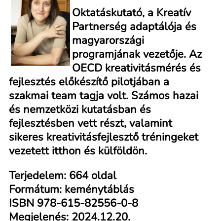
Oktatáskutató, a Kreatív
Partnerség adaptálója és
magyarországi
programjának vezetője. Az
OECD kreativitásmérés és
fejlesztés előkészítő pilotjában a
szakmai team tagja volt. Számos hazai
és nemzetközi kutatásban és
fejlesztésben vett részt, valamint
sikeres kreativitásfejlesztő tréningeket
vezetett itthon és külföldön.
Terjedelem: 664 oldal
Formátum: keménytáblás
ISBN 978-615-82556-0-8
Megjelenés: 2024.12.20.