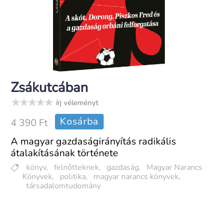
Zsákutcában
írj véleményt
Kosárba
4 390 Ft
A magyar gazdaságirányítás radikális
átalakításának története
könyv
,
felnőtteknek
,
gazdaság
,
Magyar Narancs
Könyvek
,
politika
,
magyar narancs könyvek
,
társadalomtudomány