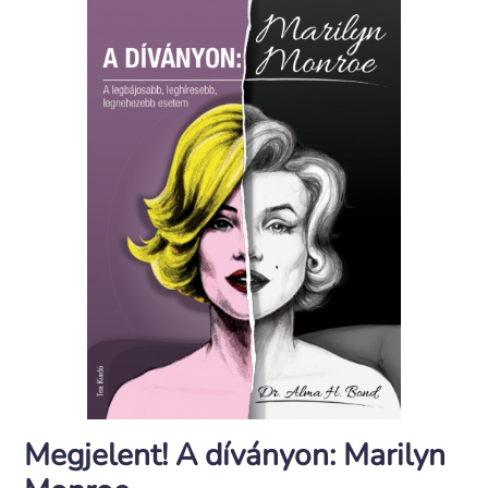
Megjelent! A díványon: Marilyn