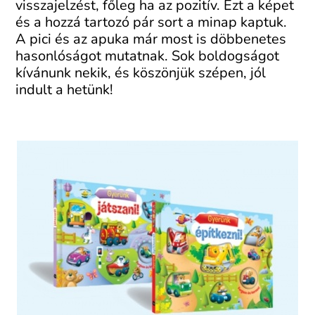
visszajelzést, főleg ha az pozitív. Ezt a képet
és a hozzá tartozó pár sort a minap kaptuk.
A pici és az apuka már most is döbbenetes
hasonlóságot mutatnak. Sok boldogságot
kívánunk nekik, és köszönjük szépen, jól
indult a hetünk!