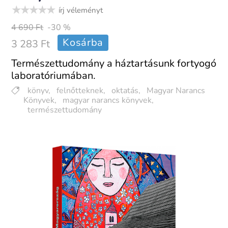
írj véleményt
4 690 Ft
-30 %
Kosárba
3 283 Ft
Természettudomány a háztartásunk fortyogó
laboratóriumában.
könyv
,
felnőtteknek
,
oktatás
,
Magyar Narancs
Könyvek
,
magyar narancs könyvek
,
természettudomány