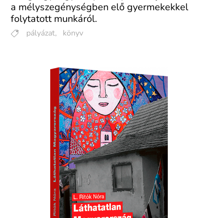
a mély­szegénységben elő gyerme­kekkel
folytatott munkáról.
pályázat
,
könyv