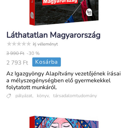
Láthatatlan Magyarország
írj véleményt
3 990 Ft
-30 %
Kosárba
2 793 Ft
Az Igazgyöngy Alapítvány vezetőjének írásai
a mély­szegénységben elő gyerme­kekkel
folytatott munkáról.
pályázat
,
könyv
,
társadalomtudomány