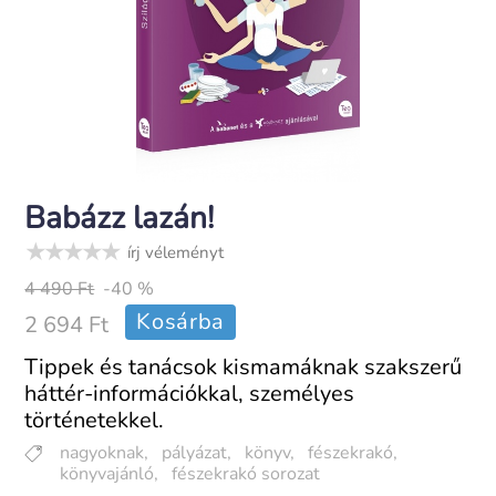
Babázz lazán!
írj véleményt
4 490 Ft
-40 %
Kosárba
2 694 Ft
Tippek és tanácsok kismamáknak szakszerű
háttér-információkkal, személyes
történetekkel.
nagyoknak
,
pályázat
,
könyv
,
fészekrakó
,
könyvajánló
,
fészekrakó sorozat