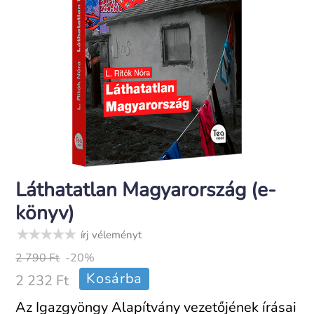
Láthatatlan Magyarország (e-
könyv)
írj véleményt
2 790 Ft
-20%
Kosárba
2 232 Ft
Az Igazgyöngy Alapítvány vezetőjének írásai