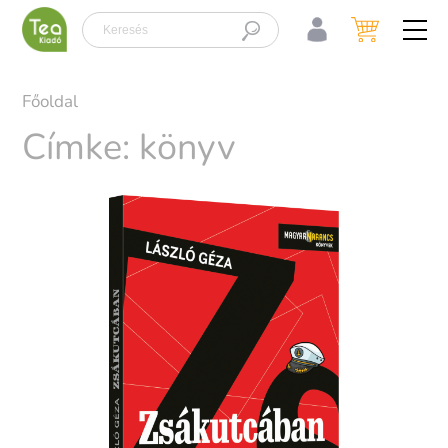
Főoldal
Címke: könyv