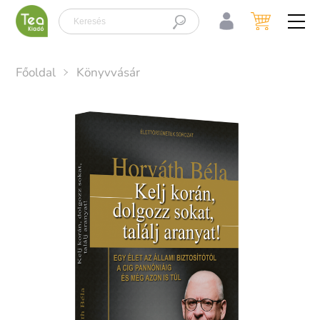
x
Főoldal
Könyvvásár