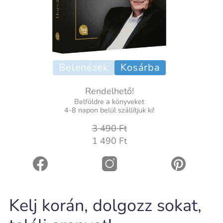
Belenézek
Kosárba
Rendelhető!
Belföldre a könyveket
4-8 napon belül szállítjuk ki!
3 490 Ft
1 490 Ft
Kelj korán, dolgozz sokat,