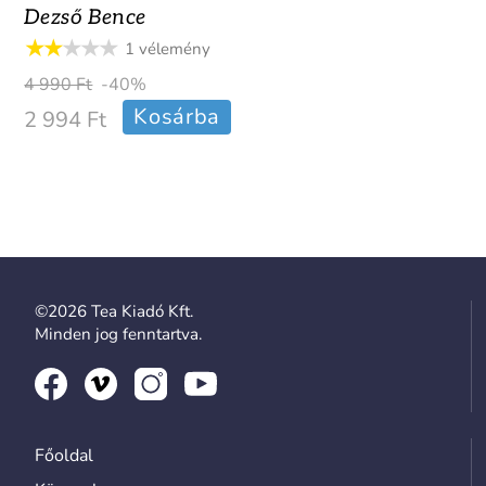
Dezső Bence
1 vélemény
4 990 Ft
-40%
Kosárba
2 994 Ft
©2026 Tea Kiadó Kft.
Minden jog fenntartva.
Főoldal