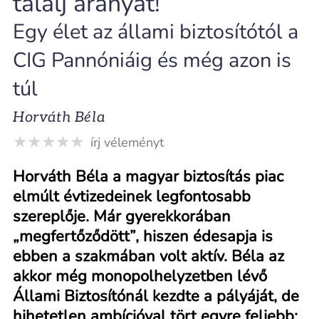
találj aranyat!
Egy élet az állami biztosítótól a
CIG Pannóniáig és még azon is
túl
Horváth Béla
írj véleményt
Horváth Béla a magyar biztosítás piac
elmúlt évtizedeinek legfontosabb
szereplője. Már gyerekkorában
„megfertőződött”, hiszen édesapja is
ebben a szakmában volt aktív. Béla az
akkor még monopolhelyzetben lévő
Állami Biztosítónál kezdte a pályáját, de
hihetetlen ambícióval tört egyre feljebb: