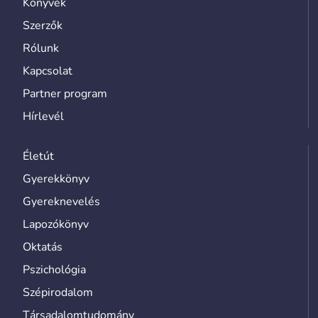
Könyvek
Szerzők
Rólunk
Kapcsolat
Partner program
Hírlevél
Életút
Gyerekkönyv
Gyereknevelés
Lapozókönyv
Oktatás
Pszichológia
Szépirodalom
Társadalomtudomány