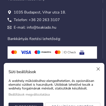
1035 Budapest, Vihar utca 18.
Telefon:
+36 20 263 3107
E-mail:
info@teakiado.hu
Bankkártyás fizetési lehetőség:
Általános szerződési feltételek
Süti beállítások
Adatvédelmi tájékoztató
A webhely működéséhez elengedhetetlen, és opcionálisan
Hozzászólási szabályzat
elemzési sütiket is használunk. Utóbbiak lehetővé teszik a
webhely forgalmának mérését, statisztikák készítését.
Adószám: 24224165-2-41
Beállítások megváltoztatása
Süti beállítások